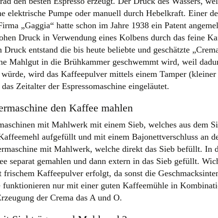
ad den besten Espresso erzeugt. Der Druck des Wassers, we
ne elektrische Pumpe oder manuell durch Hebelkraft. Einer de
e Firma „Gaggia“ hatte schon im Jahre 1938 ein Patent angemel
hohen Druck in Verwendung eines Kolbens durch das feine Ka
n Druck entstand die bis heute beliebte und geschätzte „Crem
eine Mahlgut in die Brühkammer geschwemmt wird, weil dadu
n würde, wird das Kaffeepulver mittels einem Tamper (kleiner
as Zeitalter der Espressomaschine eingeläutet.
germaschine den Kaffee mahlen
ermaschinen mit Mahlwerk mit einem Sieb, welches aus dem Si
 Kaffeemehl aufgefüllt und mit einem Bajonettverschluss an 
germaschine mit Mahlwerk, welche direkt das Sieb befüllt. In 
e separat gemahlen und dann extern in das Sieb gefüllt. Wich
 frischem Kaffeepulver erfolgt, da sonst die Geschmacksinten
e funktionieren nur mit einer guten Kaffeemühle in Kombinati
e Erzeugung der Crema das A und O.