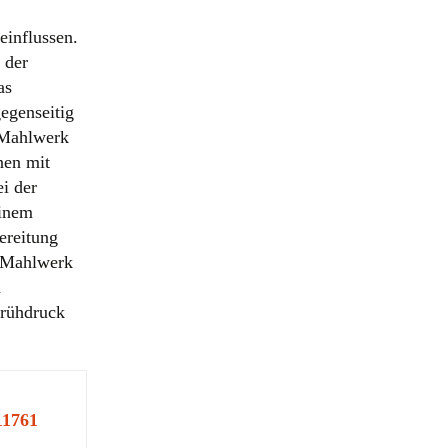
einflussen.
 der
as
egenseitig
t Mahlwerk
nen mit
i der
einem
ereitung
t Mahlwerk
n
Brühdruck
11761