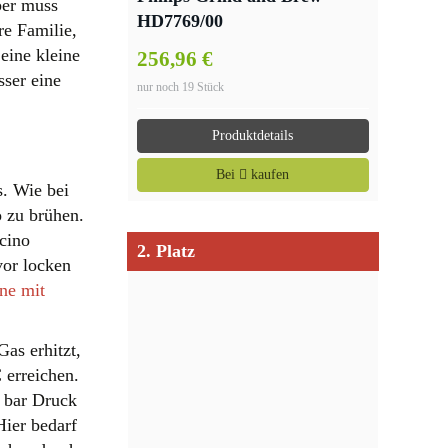
ber muss
HD7769/00
re Familie,
Filterkaffeemaschine mit
eine kleine
256,96 €
Mahlwerk
ser eine
nur noch 19 Stück
Produktdetails
Bei
kaufen
. Wie bei
o zu brühen.
cino
2. Platz
vor locken
ne mit
as erhitzt,
 erreichen.
0 bar Druck
ier bedarf