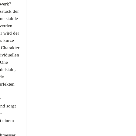
lwerk?
zstück der
ne stabile
 werden
r wird der
as kurze
 Charakter
ividuellen
 One
delstahl,
ede
erfekten
r
und sorgt
-
t einem
chmesser