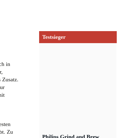
Testsieger
ch in
r,
 Zusatz.
ur
it
esten
bt. Zu
Philips Grind and Brew