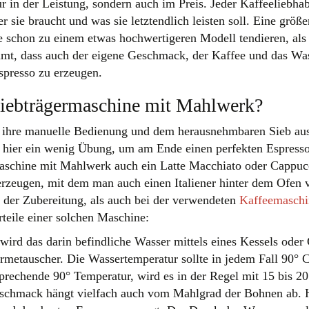
ur in der Leistung, sondern auch im Preis. Jeder Kaffeeliebha
 sie braucht und was sie letztendlich leisten soll. Eine größe
lte schon zu einem etwas hochwertigeren Modell tendieren, als 
mt, dass auch der eigene Geschmack, der Kaffee und das Was
spresso zu erzeugen.
 Siebträgermaschine mit Mahlwerk?
h ihre manuelle Bedienung und dem herausnehmbaren Sieb aus
ch hier ein wenig Übung, um am Ende einen perfekten Espress
ermaschine mit Mahlwerk auch ein Latte Macchiato oder Cappuc
erzeugen, mit dem man auch einen Italiener hinter dem Ofen 
i der Zubereitung, als auch bei der verwendeten
Kaffeemaschi
teile einer solchen Maschine:
ird das darin befindliche Wasser mittels eines Kessels oder G
etauscher. Die Wassertemperatur sollte in jedem Fall 90° C
prechende 90° Temperatur, wird es in der Regel mit 15 bis 2
eschmack hängt vielfach auch vom Mahlgrad der Bohnen ab. H