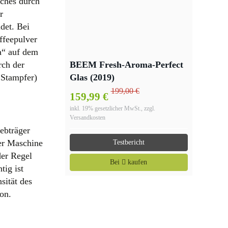
lches durch
r
det. Bei
ffeepulver
a“ auf dem
rch der
BEEM Fresh-Aroma-Perfect
 Stampfer)
Glas (2019)
199,00 €
159,99 €
inkl. 19% gesetzlicher MwSt., zzgl.
Versandkosten
ebträger
der Maschine
Testbericht
der Regel
Bei
kaufen
tig ist
sität des
on.