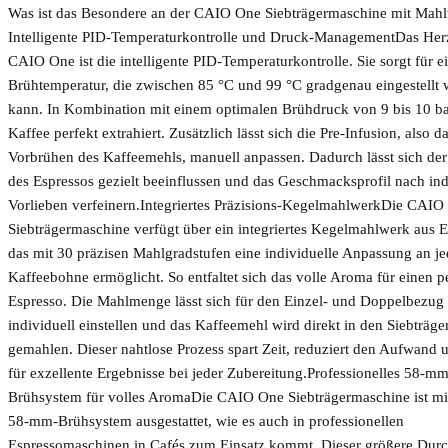
Was ist das Besondere an der CAIO One Siebträgermaschine mit Mah
Intelligente PID-Temperaturkontrolle und Druck-ManagementDas Her
CAIO One ist die intelligente PID-Temperaturkontrolle. Sie sorgt für ei
Brühtemperatur, die zwischen 85 °C und 99 °C gradgenau eingestellt
kann. In Kombination mit einem optimalen Brühdruck von 9 bis 10 ba
Kaffee perfekt extrahiert. Zusätzlich lässt sich die Pre-Infusion, also d
Vorbrühen des Kaffeemehls, manuell anpassen. Dadurch lässt sich der
des Espressos gezielt beeinflussen und das Geschmacksprofil nach ind
Vorlieben verfeinern.Integriertes Präzisions-KegelmahlwerkDie CAIO
Siebträgermaschine verfügt über ein integriertes Kegelmahlwerk aus E
das mit 30 präzisen Mahlgradstufen eine individuelle Anpassung an j
Kaffeebohne ermöglicht. So entfaltet sich das volle Aroma für einen p
Espresso. Die Mahlmenge lässt sich für den Einzel- und Doppelbezug
individuell einstellen und das Kaffeemehl wird direkt in den Siebträge
gemahlen. Dieser nahtlose Prozess spart Zeit, reduziert den Aufwand 
für exzellente Ergebnisse bei jeder Zubereitung.Professionelles 58-mm
Brühsystem für volles AromaDie CAIO One Siebträgermaschine ist mi
58-mm-Brühsystem ausgestattet, wie es auch in professionellen
Espressomaschinen in Cafés zum Einsatz kommt. Dieser größere Dur