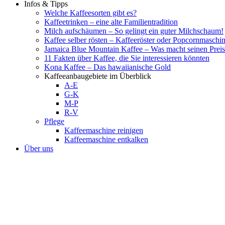
Infos & Tipps
Welche Kaffeesorten gibt es?
Kaffeetrinken – eine alte Familientradition
Milch aufschäumen – So gelingt ein guter Milchschaum!
Kaffee selber rösten – Kaffeeröster oder Popcornmaschi
Jamaica Blue Mountain Kaffee – Was macht seinen Preis
11 Fakten über Kaffee, die Sie interessieren könnten
Kona Kaffee – Das hawaiianische Gold
Kaffeeanbaugebiete im Überblick
A-E
G-K
M-P
R-V
Pflege
Kaffeemaschine reinigen
Kaffeemaschine entkalken
Über uns